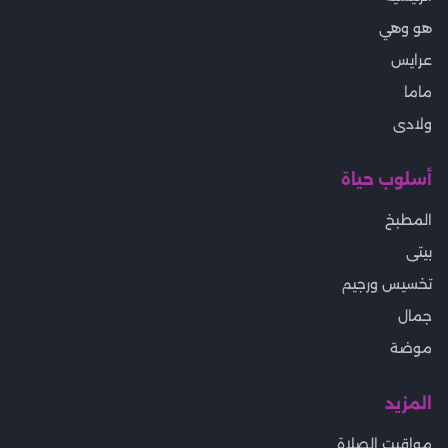
هو وهي
عرايس
ماما
ولادى
أسلوب حياة
المطبخ
بيتى
تخسيس ورجيم
جمال
موضة
المزيد
مواقيت الصلاة