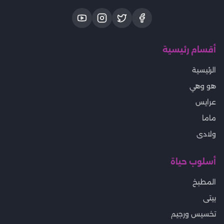
أقسام رئيسية
الرئيسية
هو وهي
عرايس
ماما
ولادى
أسلوب حياة
المطبخ
بيتى
تخسيس ورجيم