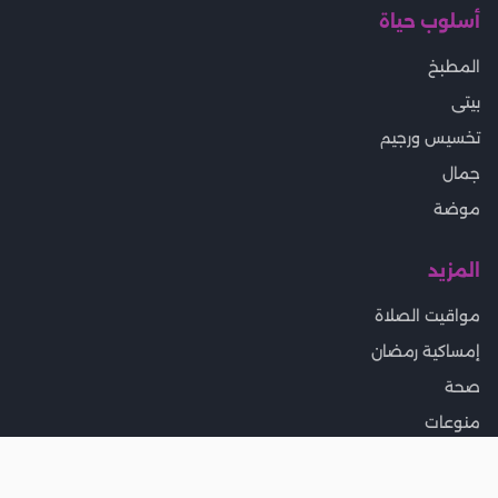
أسلوب حياة
المطبخ
بيتى
تخسيس ورجيم
جمال
موضة
المزيد
مواقيت الصلاة
إمساكية رمضان
صحة
منوعات
وظائف للسيدات