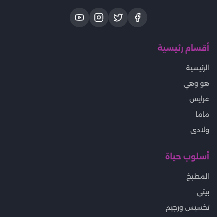
أقسام رئيسية
الرئيسية
هو وهي
عرايس
ماما
ولادى
أسلوب حياة
المطبخ
بيتى
تخسيس ورجيم