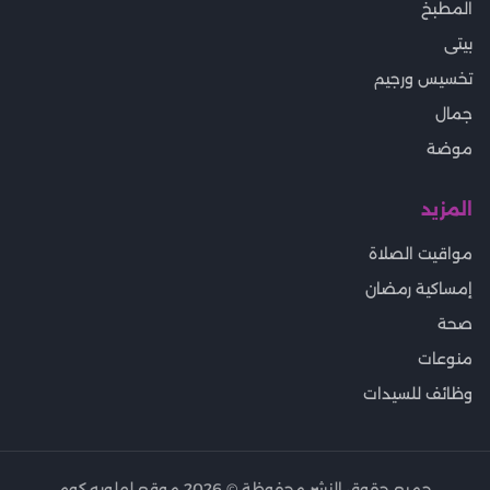
المطبخ
بيتى
تخسيس ورجيم
جمال
موضة
المزيد
مواقيت الصلاة
إمساكية رمضان
صحة
منوعات
وظائف للسيدات
جميع حقوق النشر محفوظة ©
2026
موقع لهلوبه.كوم