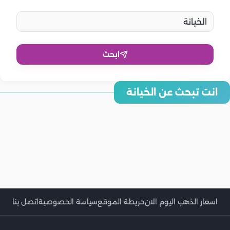
ابحث
انت تبحث عن الخيانة
دليل التعافي من الخيانة.. خطوات لإعادة بناء العلاقة
كيفية مسامحة الشريك بعد الخيانة.. هل هو ممكن؟
هل يمكن إنقاذ الزواج بعد الخيانة؟ نصائح ومقترحات لإنقاذ العلاقة
5 نصائح فعالة تساعدك في الحفاظ على زوجك من الخيانة
كيفية حماية العلاقة الزوجية من الخيانة
تأثير الخيانة على الأطفال وكيفية دعمهم
كيفية تعزيز الرومانسية لمنع الخيانة الزوجية
الأشياء المحرمة في العلاقة الزوجية.. أهمها الكذب والخيانة
نضال الأحمدية تبرئ تامر حسني من اتهامات الخيانة وتوجه الاتهامات لـ
أربع زيجات لأحمد سعد بنهايات مأساوية واتّهامات بالخيانة!
دينا الشربيني تنشر مشهدًا عن الخيانة من أحد اعمالها والجمهور يعلق..
بسمة بوسيل… ما الحكاية!
هل تقصد عمرو دياب؟
أصالة تتحدث عن الخيانة.. هل تقصد طارق العريان؟
اسعار الذهب اليوم الان
خريطة الموقع
سياسة الخصوصية
اتصل بنا