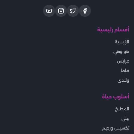
أقسام رئيسية
الرئيسية
هو وهي
عرايس
ماما
ولادى
أسلوب حياة
المطبخ
بيتى
تخسيس ورجيم