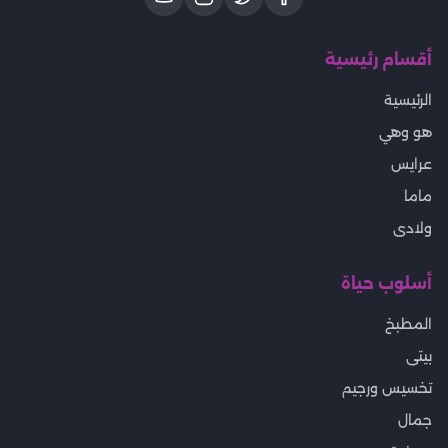
أقسام رئيسية
الرئيسية
هو وهي
عرايس
ماما
ولادى
أسلوب حياة
المطبخ
بيتى
تخسيس ورجيم
جمال