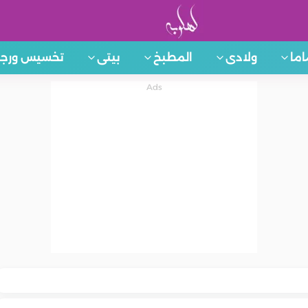
اما
ولادى
المطبخ
بيتى
تخسيس ورجي