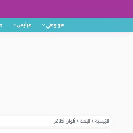
هو وهي
عرايس
م
الرئيسية
البحث
ألوان أظافر