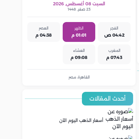
السبت 08 أغسطس, 2026
23 صفر, 1448
الفجر
الظهر
العصر
04:42 ص
01:01 م
04:38 م
المغرب
العشاء
07:43 م
09:08 م
القاهرة، مصر
أحدث المقالات
أسعار الذهب اليوم الآن