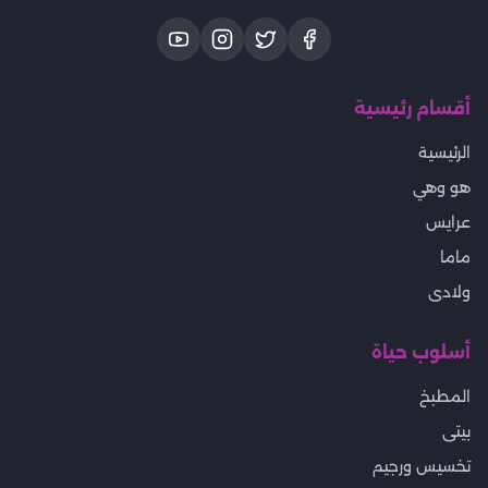
أقسام رئيسية
الرئيسية
هو وهي
عرايس
ماما
ولادى
أسلوب حياة
المطبخ
بيتى
تخسيس ورجيم