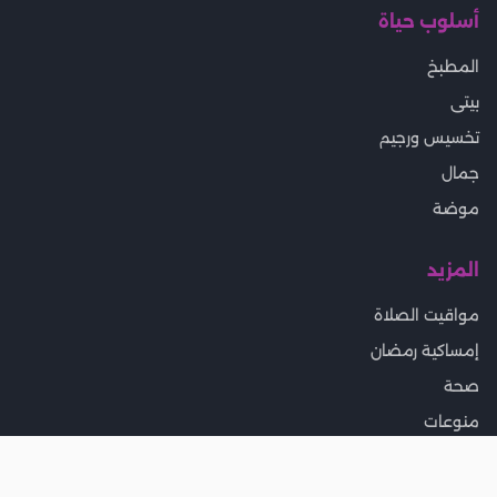
أسلوب حياة
المطبخ
بيتى
تخسيس ورجيم
جمال
موضة
المزيد
مواقيت الصلاة
إمساكية رمضان
صحة
منوعات
وظائف للسيدات