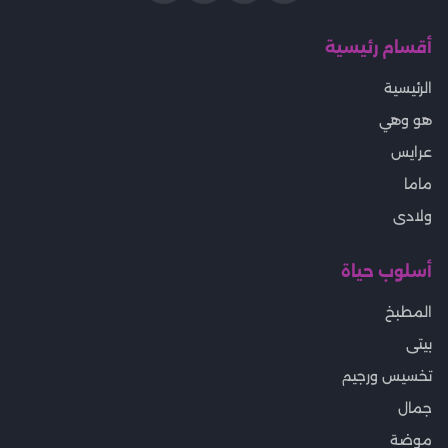
أقسام رئيسية
الرئيسية
هو وهي
عرايس
ماما
ولادى
أسلوب حياة
المطبخ
بيتى
تخسيس ورجيم
جمال
موضة