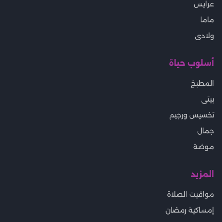
عرايس
ماما
ولادى
أسلوب حياة
المطبخ
بيتى
تخسيس ورجيم
جمال
موضة
المزيد
مواقيت الصلاة
إمساكية رمضان