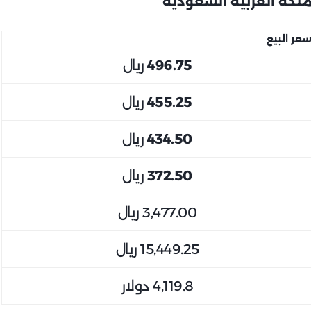
عر البيع
496.75
ريال
455.25
ريال
434.50
ريال
372.50
ريال
3,477.00
ريال
15,449.25
ريال
4,119.8
دولار