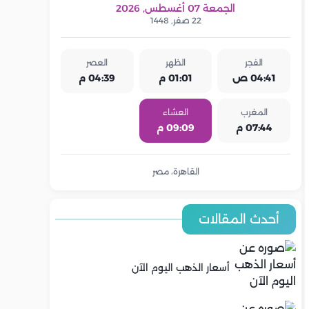
الجمعة 07 أغسطس, 2026
22 صفر, 1448
الفجر
الظهر
العصر
04:41 ص
01:01 م
04:39 م
المغرب
العشاء
07:44 م
09:09 م
القاهرة، مصر
أحدث المقالات
أسعار الذهب اليوم الآن