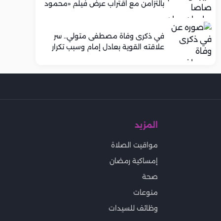
بالتزامن مع اقتراب عرض فيلم «محمود
التاني»
في ذكرى وفاة مصطفى متولي.. سر
علاقته القوية بعادل إمام وسبب تكرار
تعاونهما الفني
المزيد
مواقيت الصلاة
إمساكية رمضان
صحة
منوعات
وظائف للسيدات