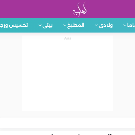
اما
ولادى
المطبخ
بيتى
تخسيس ورجي