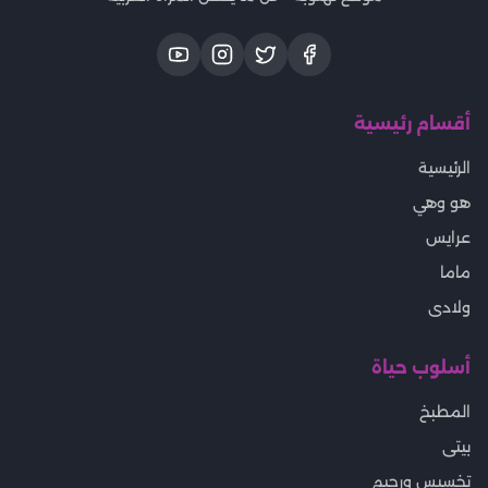
أقسام رئيسية
الرئيسية
هو وهي
عرايس
ماما
ولادى
أسلوب حياة
المطبخ
بيتى
تخسيس ورجيم