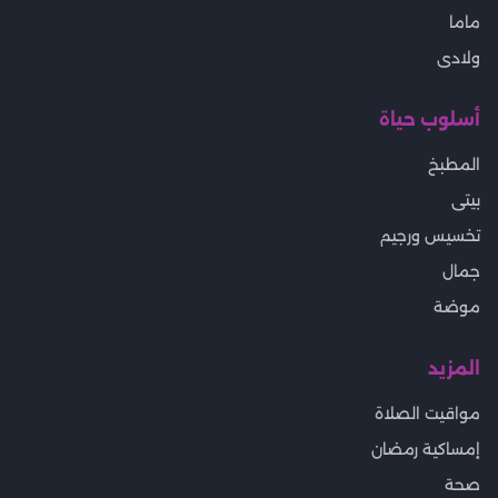
ماما
ولادى
أسلوب حياة
المطبخ
بيتى
تخسيس ورجيم
جمال
موضة
المزيد
مواقيت الصلاة
إمساكية رمضان
صحة