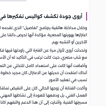
أروى جودة تكشف كواليس تفكيرها في ا
اعتزازها بهويتها المصرية، مؤكدة أنها تحرص دائمًا 
الآخرين أو التشبه بهم.
وتحدثت أروى لأول مرة عن الفترة التي راودتها فيها فك
مع شاب مصري، حيث كانت ترغب في التأكيد له أن الأسرة 
وأضافت أنها كانت على استعداد كامل للتخلي عن التمثي
آنذاك اعتقدت أن حديثها عن الاعتزال كان مجرد خطوة ل
تسبب في تعقيد الأمور.
وأكدت الفنانة أن زوجها الحالي كان على النقيض تمام
العمل الفني، بل ودفعها للعودة إلى نشاطها المهني سري
مسيرتها الفنية. وأشارت إلى أن هذا الدعم والتفهم كانا