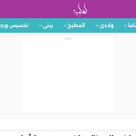
اما
ولادى
المطبخ
بيتى
تخسيس ورجي