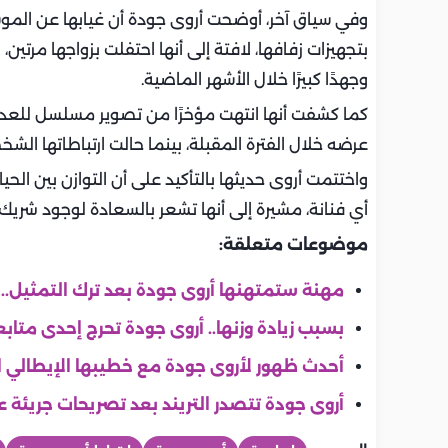
وفي سياق آخر، أوضحت أروى جودة أن غيابها عن المو
بتجهيزات زفافها، لافتة إلى أنها احتفلت بزواجها مرتين،
وجهدًا كبيرًا خلال الأشهر الماضية.
كما كشفت أنها انتهت مؤخرًا من تصوير مسلسل للعدالة
عرضه خلال الفترة المقبلة، بينما حالت ارتباطاتها ا
واختتمت أروى حديثها بالتأكيد على أن التوازن بين الح
أي فنانة، مشيرة إلى أنها تشعر بالسعادة لوجود شريك
موضوعات متعلقة:
مهنة ستمتهنها أروى جودة بعد ترك التمثيل..
بسبب زيادة وزنها.. أروى جودة تحرج إحدى مت
أحدث ظهور لأروى جودة مع خطيبها الإيطالي احت
أروى جودة تتصدر التريند بعد تصريحات جريئة عن