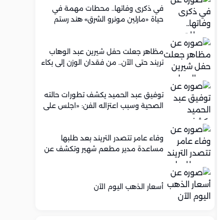
في ذكرى وفاتها.. محطات مهمة في
حياة «مارلين مونرو الشرق» هند رستم
مظاهر جعلت حفل شيرين عبد الوهاب
تريند حتى الآن.. من فقدان الوزن إلى بكاء
محمود الليثي
توفيق عبد الحميد يكشف تطورات حالته
الصحية وسبب اعتزاله الفن: «اجلس على
كرسي متحرك»
وفاء عامر تتصدر التريند بعد طلبها
مساعدة مدير مطعم شهير وتكشف عن
عرض عمل له.. ما الحكاية؟
أسعار الذهب اليوم الآن