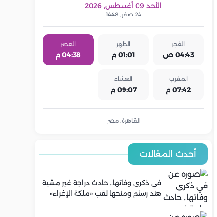
الأحد 09 أغسطس, 2026
24 صفر, 1448
الفجر
الظهر
العصر
04:43 ص
01:01 م
04:38 م
المغرب
العشاء
07:42 م
09:07 م
القاهرة، مصر
أحدث المقالات
في ذكرى وفاتها.. حادث دراجة غير مشية
هند رستم ومنحها لقب «ملكة الإغراء»