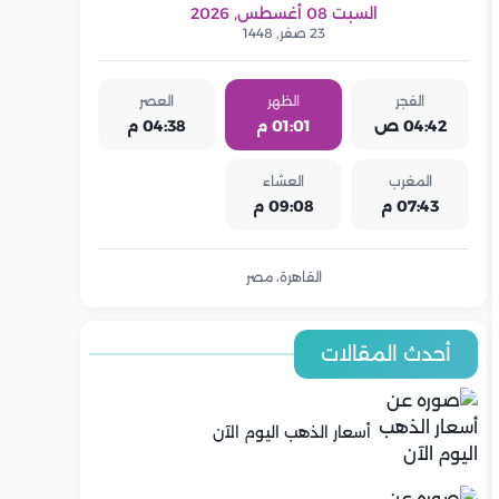
السبت 08 أغسطس, 2026
23 صفر, 1448
الفجر
الظهر
العصر
04:42 ص
01:01 م
04:38 م
المغرب
العشاء
07:43 م
09:08 م
القاهرة، مصر
أحدث المقالات
أسعار الذهب اليوم الآن