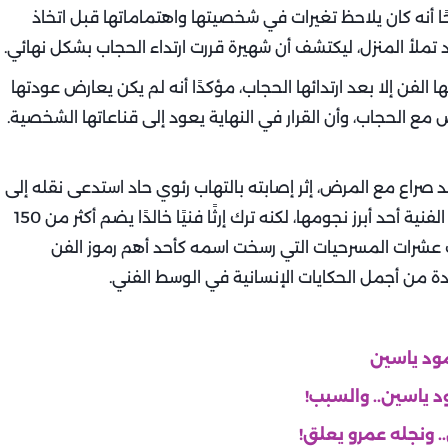
حًا أنه كان يلاحظ تغيرات في شخصيتها واهتماماتها قبل اتخاذ
ريد تملأ المنزل، ليكتشف أن شهيرة قررت ارتداء الحجاب بشكل نهائي.
لها الفن إلا بعد ارتدائها الحجاب، مؤكدًا أنه لم يكن يعارض عودتها
 مع الحجاب، وأن القرار في النهاية يعود إلى قناعاتها الشخصية.
محمود ياسين عن عالمنا في 14 أكتوبر 2020 بعد صراع مع المرض، إثر إصابته بالتهاب رئوي حاد استدعى نقله إلى
مستشفى المعادي العسكري. وبرحيله فقدت الساحة الفنية أحد أبرز نجومها، لكنه ترك إرثًا فنيًا خالدًا يضم أكثر من 150
 60 عملًا دراميًا، إلى جانب عشرات المسرحيات التي رسخت اسمه كأحد أهم رموز الفن
 من أجمل الحكايات الإنسانية في الوسط الفني.
مود ياسين
 ياسين.. والسبب!
. ونجله عمرو يعلق!