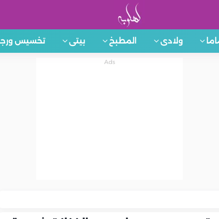
اما
ولادى
المطبخ
بيتى
تخسيس ورجي