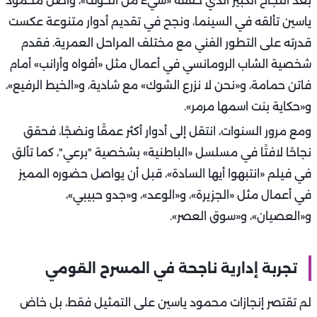
بعد النجاح الكبير الذي حققه «شيء من الخوف»، واصل محمود
ياسين تألقه في السينما، ونجح في تقديم أدوار متنوعة عكست
قدرته على التطور الفني مع مختلف المراحل العمرية. فقدم
شخصية الشاب الرومانسي في أعمال مثل «أفواه وأرانب» أمام
فاتن حمامة، و«نحن لا نزرع الشوك» مع شادية، و«الخيط الرفيع»،
و«حكاية بنت اسمها مرمر».
ومع مرور السنوات، انتقل إلى أدوار أكثر عمقًا ونضجًا، فحقق
نجاحًا لافتًا في مسلسل «الباطنية» بشخصية "برعي"، كما تألق
في فيلم «انتبهوا أيها السادة»، قبل أن يواصل حضوره المميز
في أعمال مثل «الجزيرة»، و«الوعد»، و«جدو حبيبي»،
و«العصيان»، و«سوق العصر».
تجربة إدارية ناجحة في المسرح القومي
لم تقتصر إنجازات محمود ياسين على التمثيل فقط، بل خاض