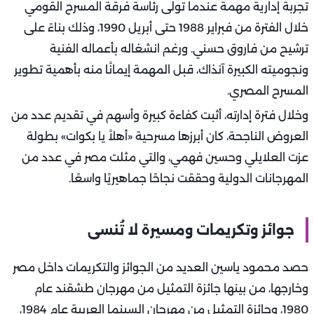
تجربة إدارية مهمة عندما تولى رئاسة فرقة المسرح القومي
خلال الفترة من فبراير 1988 حتى أبريل 1990، وذلك بناءً على
ترشيح من فاروق حسني. ورغم انشغاله بأعماله الفنية
ونجوميته الكبيرة آنذاك، قبل المهمة إيمانًا منه بأهمية تطوير
المسرح المصري.
وخلال فترة إدارته، أثبت كفاءة كبيرة وأسهم في تقديم عدد من
العروض الناجحة، كان أبرزها مسرحية «أهلاً يا بكوات» بطولة
عزت العلايلي وحسين فهمي، والتي مثلت مصر في عدد من
المهرجانات الدولية وحققت نجاحًا جماهيريًا واسعًا.
جوائز وتكريمات ومسيرة لا تُنسى
حصد محمود ياسين العديد من الجوائز والتكريمات داخل مصر
وخارجها، من بينها جائزة التمثيل من مهرجان طشقند عام
1980، وجائزة التمثيل من مهرجان السينما العربية عام 1984،