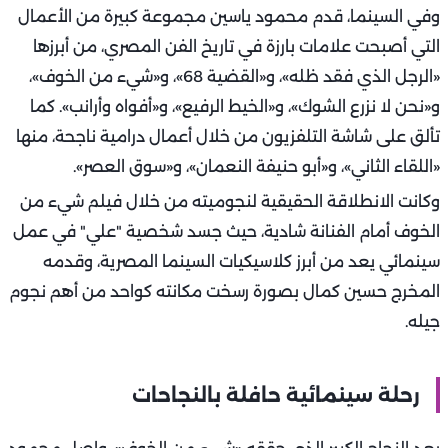
وفي السينما، قدم محمود ياسين مجموعة كبيرة من الأعمال
التي أصبحت علامات بارزة في تاريخ الفن المصري، من أبرزها
«الرجل الذي فقد ظله»، و«القضية 68»، و«شيء من الخوف»،
و«نحن لا نزرع الشوك»، و«الخيط الرفيع»، و«أفواه وأرانب». كما
تألق على شاشة التلفزيون من خلال أعمال درامية ناجحة، منها
«اللقاء الثاني»، و«أبو حنيفة النعمان»، و«سوق العصر».
وكانت الانطلاقة الحقيقية لنجوميته من خلال فيلم شيء من
الخوف أمام الفنانة شادية، حيث جسد شخصية "علي" في عمل
سينمائي يعد من أبرز كلاسيكيات السينما المصرية، وقدمه
المخرج حسين كمال بصورة رسخت مكانته كواحد من أهم نجوم
جيله.
رحلة سينمائية حافلة بالنجاحات