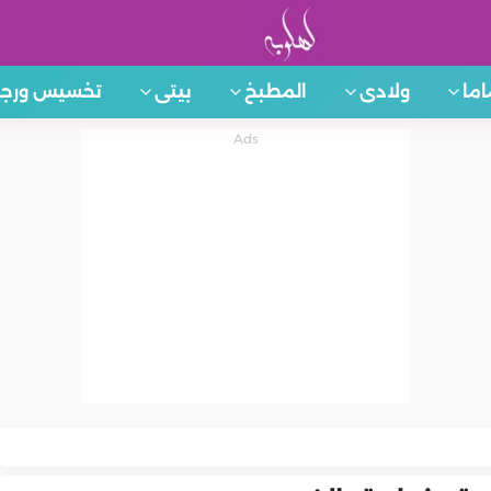
اما
ولادى
المطبخ
بيتى
تخسيس ورجي