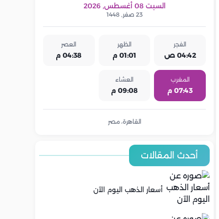
السبت 08 أغسطس, 2026
23 صفر, 1448
الفجر
الظهر
العصر
04:42 ص
01:01 م
04:38 م
المغرب
العشاء
07:43 م
09:08 م
القاهرة، مصر
أحدث المقالات
أسعار الذهب اليوم الآن