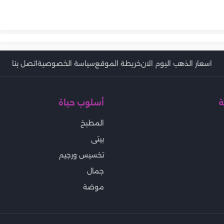
تونة بالمكرونة
الخميس 6-8-2026 في مصر.. اخر
والباذنجان
طريقة عمل التونة البيتي
يطة
الإسباجتي بمكونات بسيطة
مصايف
الاقتصادية بخطوات بسيطة
اسعار الذهب اليوم الان
خريطة الموقع
سياسة الخصوصية
اتصل بنا
ة
أسلوب حياة
المطبخ
بيتى
تخسيس ورجيم
جمال
موضة