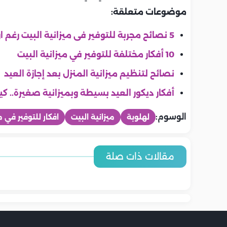
موضوعات متعلقة:
5 نصائح مجربة للتوفير فى ميزانية البيت رغم ارتفاع الأسعار
10 أفكار مختلفة للتوفير في ميزانية البيت
نصائح لتنظيم ميزانية المنزل بعد إجازة العيد
أفكار ديكور العيد بسيطة وبميزانية صغيرة.. كي
الوسوم:
لهلوبة
ميزانية البيت
افكار للتوفير في م
بيتى
بيتى
بيتى
بيتى
بيتى
بيتى
7 خطوات هامة لتلميع الأرضيات
حيل لتوسيع 
مقالات ذات صلة
كيف تمنعين تراكم الفوضى نهائياً
كيف تخططين 
الرخامية دون إنفاق كبير
تنظيف الستائر والسجاد بطرق
بشكل مذهل..
خلطات تنظيف
في منزلك؟ خطوات عملية لمنزل
ارتفاع الأسع
طبيعية فعالة 100%
المطبخ
مرتب ومريح