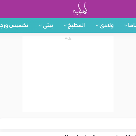
اما
ولادى
المطبخ
بيتى
تخسيس ورجي