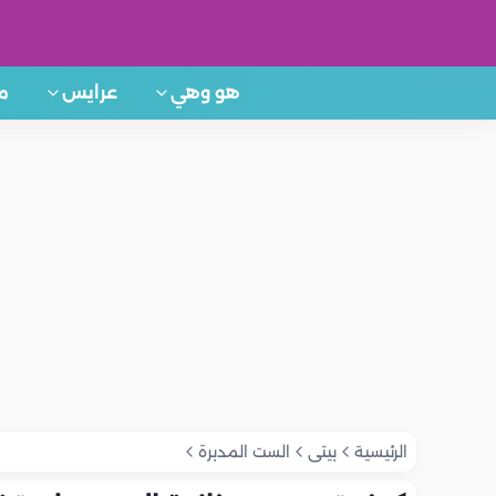
هو وهي
عرايس
م
الرئيسية
بيتى
الست المدبرة