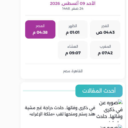
الأحد 09 أغسطس, 2026
24 صفر, 1448
الفجر
الظهر
العصر
04:43 ص
01:01 م
04:38 م
المغرب
العشاء
07:42 م
09:07 م
القاهرة، مصر
أحدث المقالات
في ذكرى وفاتها.. حادث دراجة غير مشية
هند رستم ومنحها لقب «ملكة الإغراء»