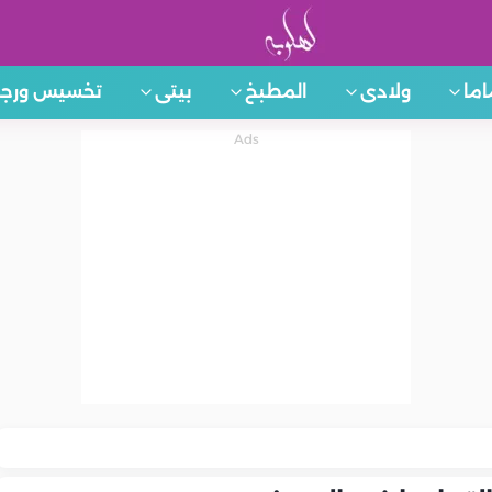
اما
ولادى
المطبخ
بيتى
تخسيس ورجي