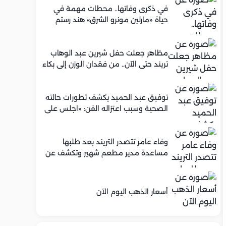
في ذكرى وفاتها.. محطات مهمة في
حياة «مارلين مونرو الشرق» هند رستم
مظاهر جعلت حفل شيرين عبد الوهاب
تريند حتى الآن.. من فقدان الوزن إلى بكاء
محمود الليثي
توفيق عبد الحميد يكشف تطورات حالته
الصحية وسبب اعتزاله الفن: «اجلس على
كرسي متحرك»
وفاء عامر تتصدر التريند بعد طلبها
مساعدة مدير مطعم شهير وتكشف عن
عرض عمل له.. ما الحكاية؟
أسعار الذهب اليوم الآن