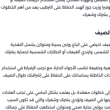
را وزيت جوز الهند. الحفاظ على الترطيب يعد من أهم الخطوات
الصيف
 احرصي على اتباع روتين بسيط ومتوازن يشمل التغذية
ر للشمس، وارتدي القبعات أو النظارات الشمسية لحماية بشرتك
 وخفيفة تناسب الأجواء الحارة، مع تجنب الإفراط في استخدام
لعادات الخاطئة يساعدانك على الحفاظ على إشراقتك طوال الصيف.
تاج إلى خطوات معقدة، بل يعتمد بشكل أساسي على تجنب العادات
ا على 6 أخطاء شائعة تفعلينها في الصيف وتؤذي بشرتك وشعرك والتي قد تكون السبب
تزمتِ بروتين عناية صحي ومتوازن، استطعتِ الحفاظ على جمالك