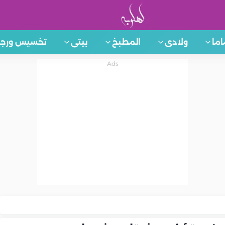
اما
ولادى
المطبخ
بيتى
تخسيس ورجي