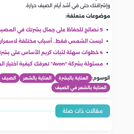
وإشراقتك حتى في أشد أيام الصيف حرارة.
موضوعات متعلقة:
5 نصائح للحفاظ على جمال بشرتك في المصيف
ليست الشمس فقط.. أسباب مختلفة لاسمرار
4 خطوات سهلة لثبات كريم الأساس على بشرتك في الصيف
مسئولة بشركة "Avon" تعرفك كيفية اختيار المكياج الصحيح في الصيف
الوسوم:
العناية بالبشرة
العناية بالشعر
الصيف
العناية بالشعر في الصيف
جمال
جمال
جمال
جمال
جمال
جمال
6 طرق آمنة لتفتيح الرقبة وتوحيد
6 عادات يوم
مقالات ذات صلة
6 نصائح لتقليل مظهر المسام
منتجات يجب 
لون البشرة
روتين أسبوعي لعلاج الشعر المتعب
ومشرقة خلا
نصائح فعالة
الواسعة بدون علاجات مكلفة
العناية بالبش
من المصيف.. خطوات فعالة
الشمس والكلور
لاستعادة الحيوية واللمعان