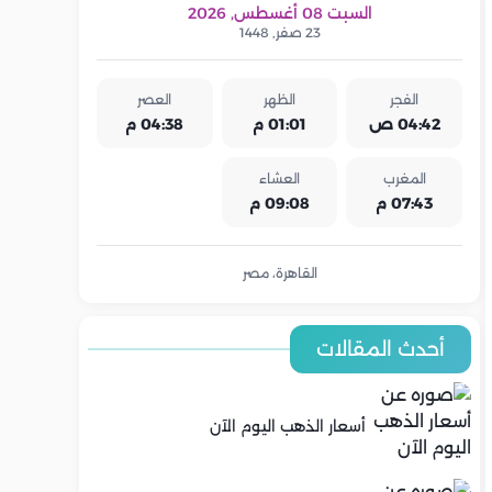
السبت 08 أغسطس, 2026
23 صفر, 1448
الفجر
الظهر
العصر
04:42 ص
01:01 م
04:38 م
المغرب
العشاء
07:43 م
09:08 م
القاهرة، مصر
أحدث المقالات
أسعار الذهب اليوم الآن