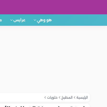
هو وهي
عرايس
م
الرئيسية
المطبخ
حلويات