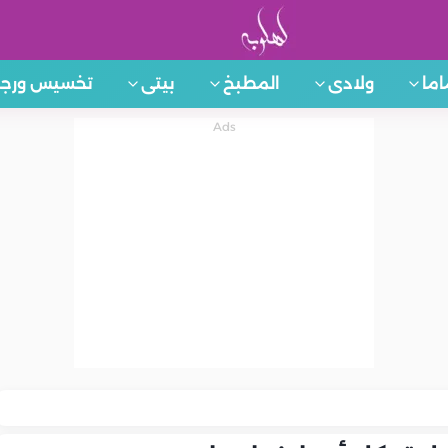
اما
ولادى
المطبخ
بيتى
تخسيس ورجي