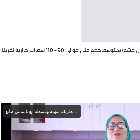
السعرات الحرارية: تحتوي قطعة القطايف السادة (بدون حشو) بمتوسط حجم على حوالي 90 – 110 سعرات حرارية تقريبًا،