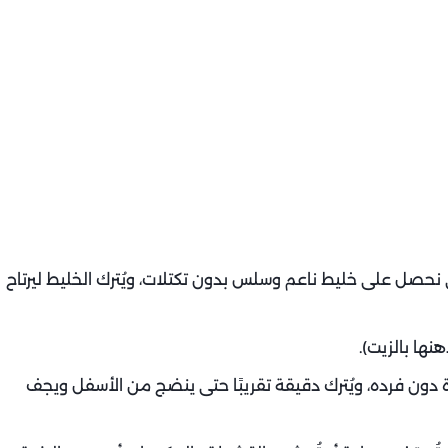
نحصل على خليط ناعم وسلس بدون تكتلات، ويُترك الخليط ليرتاح
ها بالزيت).
 المقلاة دون فرده، ويُترك دقيقة تقريبًا حتى ينضج من الأسفل ويجف