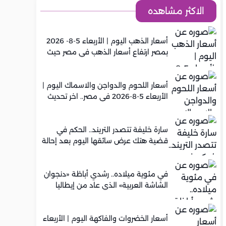
الاكثر مشاهده
أسعار الذهب اليوم | الأربعاء 5-8- 2026
بمصر ارتفاع أسعار الذهب في مصر حيث
سجل عيار 21 متوسط 5,920 جنيه
أسعار اللحوم والدواجن والاسماك اليوم |
الأربعاء 5-8-2026 في مصر.. اخر تحديث
سارة خليفة تتصدر التريند.. الحكم في
قضية هتك عرض سائقها اليوم بعد إحالة
أوراقها للمفتي في تصنيع المخدرات
في مئوية ميلاده.. رشدي أباظة «دنجوان
الشاشة العربية» الذي عاد من إيطاليا
ليصنع مجده في السينما المصرية
أسعار الخضروات والفاكهة اليوم | الأربعاء