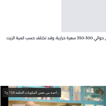
السعرات الحرارية (تقريبية): الحصة الواحدة تحتوي على حوالي 300–350 سعرة حرارية، وقد تختلف حسب كمية الزيت