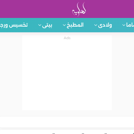
اما
ولادى
المطبخ
بيتى
تخسيس ورجي