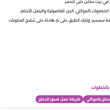
ى في زيت ساخن حتى تتحمر.
الخضروات (البروكلي، الجزر، الفاصوليا) والبصل الأخضر.
 رشة سمسم، ويُترك الطبق على نار هادئة حتى تنضج المكونات
 بالخطوات
جاج بالبروكلي
طريقة عمل صدور الدجاج
المطبخ