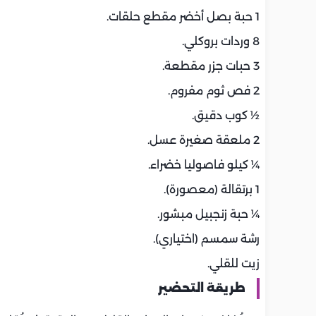
1 حبة بصل أخضر مقطع حلقات.
8 وردات بروكلي.
3 حبات جزر مقطعة.
2 فص ثوم مفروم.
½ كوب دقيق.
2 ملعقة صغيرة عسل.
¼ كيلو فاصوليا خضراء.
1 برتقالة (معصورة).
¼ حبة زنجبيل مبشور.
رشة سمسم (اختياري).
زيت للقلي.
طريقة التحضير