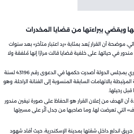
يلها ويقضي ببراءتها من قضايا المخدرات
ئي، موضحة أن القرار يُعد بمثابة «رد اعتبار متأخر» بعد سنوات
ندور في حياتها، على خلفية قضايا قالت مرارًا إنها مُلفقة ولا
وذكرت الأسرة، في بيان رسمي، أن محكمة القضاء الإداري بمجلس الدولة أصدرت حكمها في الدعوى رقم 43196 لسنة
 المرتبطة بالاتهامات السابقة المنسوبة إلى الفنانة الراحلة، وهو
 قبل رحيلها.
 أن الهدف من إعلان القرار هو الحفاظ على صورة نيفين مندور
» التي تعرضت لها، وما صاحبها من جدل أثّر على مسيرتها
 في 17 ديسمبر الماضي إثر حريق اندلع داخل شقتها بمدينة الإسكندرية، حيث أفاد شهود