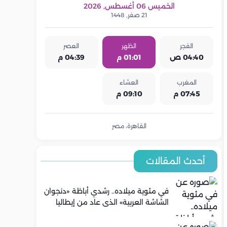
الخميس 06 أغسطس, 2026
21 صفر, 1448
الفجر
الظهر
العصر
04:40 ص
01:01 م
04:39 م
المغرب
العشاء
07:45 م
09:10 م
القاهرة، مصر
أحدث المقالات
في مئوية ميلاده.. رشدي أباظة «دنجوان
الشاشة العربية» الذي عاد من إيطاليا
ليصنع مجده في السينما المصرية