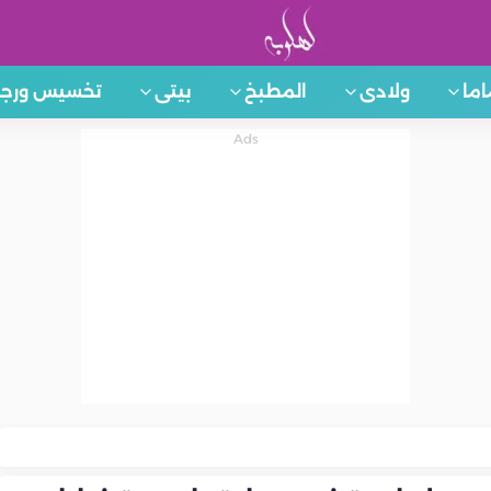
اما
ولادى
المطبخ
بيتى
تخسيس ورجي