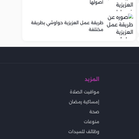
أصولها
طريقة عمل العزيزية حواوشي بطريقة
مختلفة
المزيد
مواقيت الصلاة
إمساكية رمضان
صحة
منوعات
وظائف للسيدات