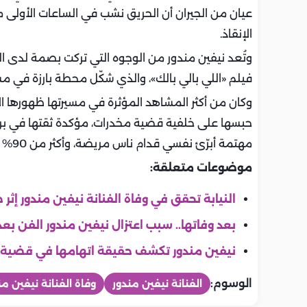
عيان من الجيران أن الحريق نشب في الساعات الأولى 
الإنقاذ.
وتُعد نيفين مندور من الوجوه التي تركت بصمة لدى ا
فيلم «اللي بالي بالك»، والذي شكّل محطة بارزة في مش
وكان من أكثر المشاهد المؤثرة في مسيرتها ظهورها ال
حبسها على خلفية قضية مخدرات، مؤكدة ثقتها في براءت
مهتمة أبرّئ نفسي قدام ناس مريضة، وأكثر من 90% من الناس كان مصدقة اللي بقوله».
موضوعات متعلقة:
النيابة تحقق في وفاة الفنانة نيفين مندور إثر
بعد وفاتها.. سبب اعتزال نيفين مندور الفن بعد 
نيفين مندور تكشف حقيقة اتهامها في قضية مخ
الوسوم:
الفنانة نيفين مندور
وفاة الفنانة نيفين من