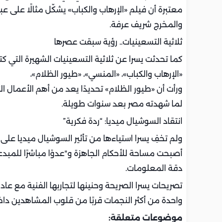
معتبرة أن فيلم «الإرهاب والكباب» يشكّل مثالًا على 
والمخرج شريف عرفة.
ثلاثية التسعينيات.. رؤية سبقت عصرها
كما تحدثت يسرا عن ثلاثية التسعينيات الشهيرة التي كتب
«الإرهاب والكباب»، «المنسي»، «طيور الظلام»،
ورأت أن «طيور الظلام» تحديدًا يعد من أهم الأعمال ا
لما شهدته مصر بعد سنوات طويلة.
انتقاد السوشيال ميديا: “ردة فكرية”
ولم تخفِ يسرا استياءها من تأثير السوشيال ميديا على
أصبحت مساحة للأحكام الجاهزة و"عدوًا مباشرًا للمبدعين"
دقة المعلومات.
تصريحات يسرا الصريحة وحنينها لتجاربها الفنية مع عا
واحدة من أكثر النجمات قربًا من قلوب المشاهدين داخل
موضوعات متعلقة: