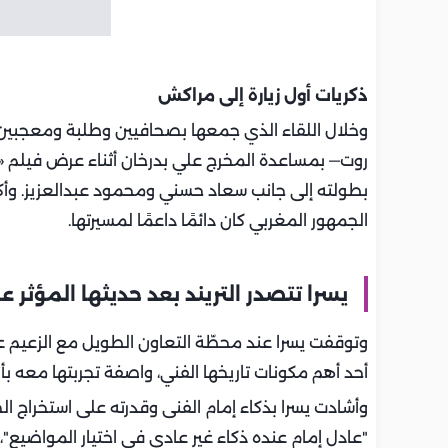
ذكريات أول زيارة إلى مراكش
وخلال اللقاء الذي جمعها بصحافيين وطلبة ومعجبين، عا
روت— بمساعدة المخرج علي بدرخان أثناء عرض فيلم «
بطولته إلى جانب سعاد حسني ومحمود عبدالعزيز. وأكد
الجمهور المغربي كان دائمًا داعمًا لمسيرتها.
يسرا تتصدر التريند بعد حديثها المؤث
أحد أهم مكونات تاريخها الفني، واصفة تجربتها معه بأن
وأشادت يسرا بذكاء إمام الفنى وقدرته على استخراج الض
"عادل إمام عنده ذكاء غير عادي في اختيار المواضيع"،