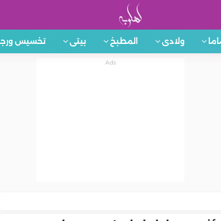
اما
ولادى
المطبخ
بيتى
تخسيس ورجي