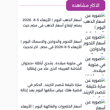
الاكثر مشاهده
أسعار الذهب اليوم | الأربعاء 5-8- 2026
بمصر ارتفاع أسعار الذهب في مصر حيث
سجل عيار 21 متوسط 5,920 جنيه
أسعار اللحوم والدواجن والاسماك اليوم |
الأربعاء 5-8-2026 في مصر.. اخر تحديث
في مئوية ميلاده.. رشدي أباظة «دنجوان
الشاشة العربية» الذي عاد من إيطاليا
ليصنع مجده في السينما المصرية
سارة خليفة تتصدر التريند.. الحكم في
قضية هتك عرض سائقها اليوم بعد إحالة
أوراقها للمفتي في تصنيع المخدرات
أسعار الخضروات والفاكهة اليوم | الأربعاء