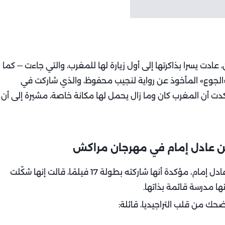
دت يسرا بذاكرتها إلى أول زيارة لها للمغرب، والتي جاءت — كما
الجوع» المأخوذ عن رواية لنجيب محفوظ، والذي شاركت في
ت أن المغرب كان وما زال يحمل لها مكانة خاصة، مشيرة إلى أن
ر عن عادل إمام في مهرجان مراكش
وتوقفت يسرا عند محطّة التعاون الطويل مع الزعيم عادل إمام، مؤكدة أنها شاركته بطولة 17 فيلمًا، قالت إنها شكّلت
ها مدرسة قائمة بذاتها.
حك من قلب التراجيديا، قائلة: