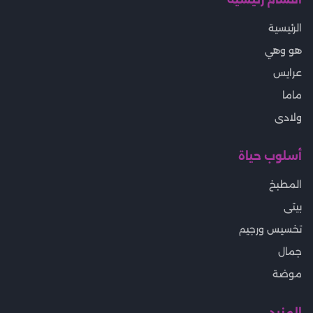
الرئيسية
هو وهي
عرايس
ماما
ولادى
أسلوب حياة
المطبخ
بيتى
تخسيس ورجيم
جمال
موضة
المزيد