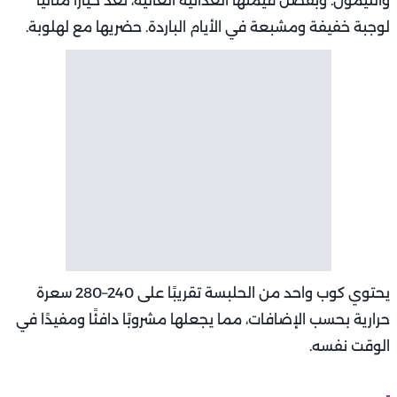
والليمون. وبفضل قيمتها الغذائية العالية، تُعد خيارًا مثاليًا
لوجبة خفيفة ومشبعة في الأيام الباردة. حضريها مع لهلوبة.
يحتوي كوب واحد من الحلبسة تقريبًا على 240–280 سعرة
حرارية بحسب الإضافات، مما يجعلها مشروبًا دافئًا ومفيدًا في
الوقت نفسه.