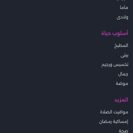
ماما
ولادى
أسلوب حياة
المطبخ
بيتى
تخسيس ورجيم
جمال
موضة
المزيد
مواقيت الصلاة
إمساكية رمضان
صحة