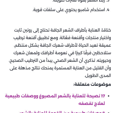
ربط الشعر بقوة لفترات طويلة.
استخدام شامبو يحتوي على سلفات قوية.
ختامًا، العناية بأطراف الشعر الجافة تحتاج إلى روتين ثابت
واختيار منتجات وأقنعة فعّالة. ومع تطبيق أقنعة ترطيب
عميقة تعيد الحياة لأطراف شعرك الجافة بشكل منتظم،
ستلاحظين فرقًا كبيرًا في نعومة أطرافك ولمعان شعرك
وحيويته. تذكري أن الشعر الصحي يبدأ من الترطيب الصحيح،
وأن القليل من العناية المستمرة يمنحك نتائج مذهلة على
المدى الطويل.
موضوعات متعلقة:
17 نصيحة للعناية بالشعر المصبوغ ووصفات طبيعية
لعلاج تقصفه