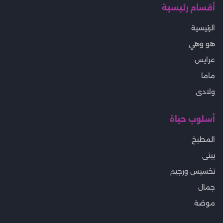
أقسام رئيسية
الرئيسية
هو وهي
عرايس
ماما
ولادى
أسلوب حياة
المطبخ
بيتى
تخسيس ورجيم
جمال
موضة