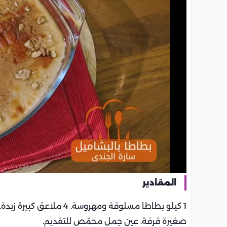
المقادير
صغيرة قرفة. عين جمل محمّص للتقديم.