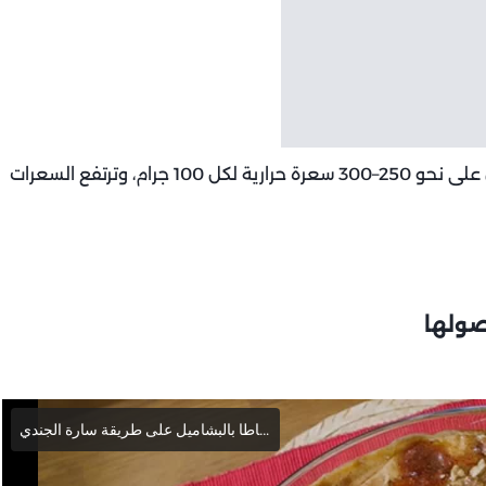
السعرات الحرارية التقريبية: تحتوي البطاطا بالبشاميل على نحو 250–300 سعرة حرارية لكل 100 جرام، وترتفع السعرات
صولها