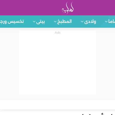
اما
ولادى
المطبخ
بيتى
تخسيس ورجي