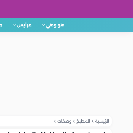
هو وهي
عرايس
م
الرئيسية
المطبخ
وصفات