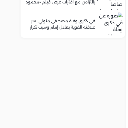
بالتزامن مع اقتراب عرض فيلم «محمود
التاني»
في ذكرى وفاة مصطفى متولي.. سر
علاقته القوية بعادل إمام وسبب تكرار
تعاونهما الفني