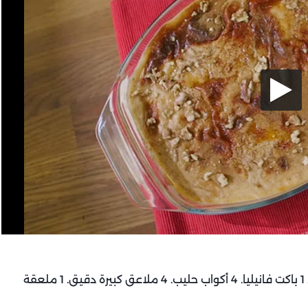
1 كيلو بطاطا مسلوقة ومهروسة. 4 ملاعق كبيرة زبدة. 1 باكت فانيليا. 4 أكواب حليب. 4 ملاعق كبيرة دقيق. 1 ملعقة