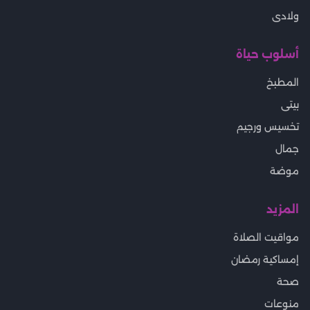
ولادى
أسلوب حياة
المطبخ
بيتى
تخسيس ورجيم
جمال
موضة
المزيد
مواقيت الصلاة
إمساكية رمضان
صحة
منوعات