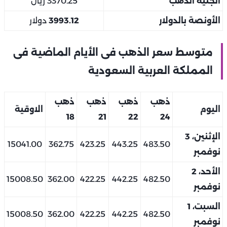
الجنيه الذهب
3370.25 ريال
الأونصة بالدولار
3993.12
دولار
متوسط سعر الذهب فى الأيام الماضية فى
المملكة العربية السعودية
ذهب
ذهب
ذهب
ذهب
اليوم
الاوقية
18
21
22
24
الإثنين، 3
15041.00
362.75
423.25
443.25
483.50
نوفمبر
الأحد، 2
15008.50
362.00
422.25
442.25
482.50
نوفمبر
السبت، 1
15008.50
362.00
422.25
442.25
482.50
نوفمبر