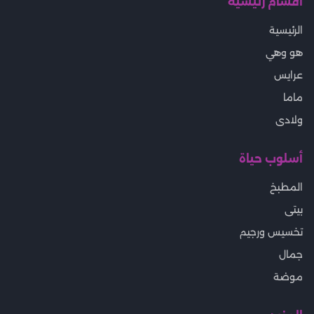
أقسام رئيسية
الرئيسية
هو وهي
عرايس
ماما
ولادى
أسلوب حياة
المطبخ
بيتى
تخسيس ورجيم
جمال
موضة