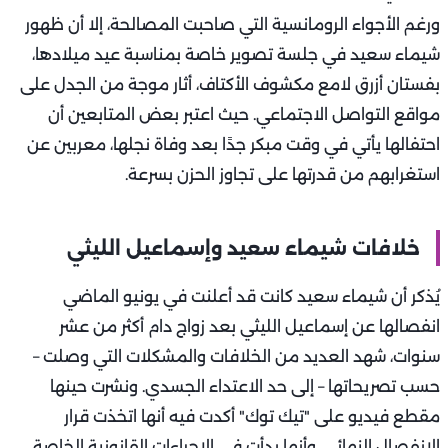
ورغم الأجواء الرومانسية التي صاحبت المصالحة، إلا أن ظهور
شيماء سعيد في جلسة تصوير خاصة بمناسبة عيد ميلادها،
بفستان أزرق لامع مكشوف الأكتاف، أثار موجة من الجدل على
مواقع التواصل الاجتماعي. حيث اعتبر بعض المتابعين أن
احتفالها يأتي في وقت مبكر جدًا بعد وفاة نجلها، معربين عن
استغرابهم من قدرتها على تجاوز الحزن بسرعة.
خلافات شيماء سعيد وإسماعيل الليثي
يُذكر أن شيماء سعيد كانت قد أعلنت في يونيو الماضي
انفصالها عن إسماعيل الليثي بعد زواج دام أكثر من عشر
سنوات، شهد العديد من الخلافات والمشكلات التي وصلت –
حسب تصريحاتها – إلى حد الاعتداء الجسدي. ونشرت حينها
مقطع فيديو على "تيك توك" أكدت فيه أنها اتخذت قرار
الانفصال النهائي، وأنها بدأت في الإجراءات القانونية الخاصة