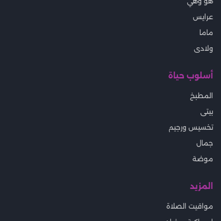
هو وهي
عرايس
ماما
ولادى
أسلوب حياة
المطبخ
بيتى
تخسيس ورجيم
جمال
موضة
المزيد
مواقيت الصلاة