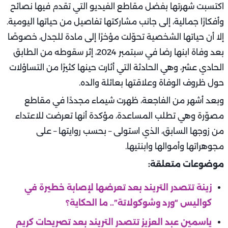
اكتسبت شهرتها بفضل مقاطع الفيديو التي تقدم فيها نصائح
وأفكارًا جمالية، إلى جانب مشاركتها تفاصيل من حياتها اليومية.
إلا أن حياتها الشخصية تحوّلت مؤخرًا إلى مادة للجدل، خصوصًا
بعد وفاة ابنها رضا في سبتمبر 2024، إثر سقوطه من الطابق
الحادي عشر، وهي الحادثة التي أثارت حينها كثيرًا من التساؤلات
حول ظروف الوفاة وعلاقتها بعائلة والده.
وبعد أشهر من الفاجعة، ظهرت شيماء مجددًا في مقاطع
مصوّرة وهي تطلب المساعدة، مؤكدة أنها تعرضت للاعتداء
من زوجها السابق، الذي استولى – بحسب روايتها – على
مجوهراتها وأموالها وابنتيها.
موضوعات متعلقة:
زينة تتصدر التريند بعد تعرضها لإصابة خطيرة في
كواليس “ورد وشوكولاتة”.. ما الحكاية؟
ياسمين عبد العزيز تتصدر التريند بعد تصريحات كريم