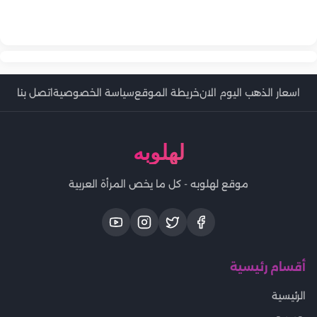
الفني ويكشف تفاصيل جديدة
في ذكرى وفاتها.. الوصية الأخيرة لميرنا المهندس ورسالتها المؤثرة
إلى أصعب محطات حياتها
في مئوية ميلاده.. رشدي أباظة «دنجوان الشاشة العربية» الذي عاد
لأصدقائها قبل الرحيل
من إيطاليا ليصنع مجده في السينما المصرية
اسعار الذهب اليوم الان
خريطة الموقع
سياسة الخصوصية
اتصل بنا
لهلوبه
موقع لهلوبه - كل ما يخص المرأة العربية
أقسام رئيسية
الرئيسية