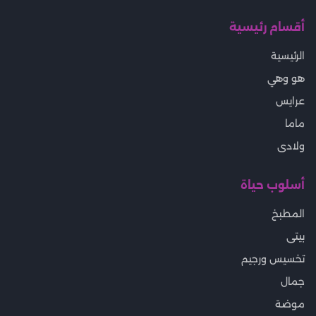
أقسام رئيسية
الرئيسية
هو وهي
عرايس
ماما
ولادى
أسلوب حياة
المطبخ
بيتى
تخسيس ورجيم
جمال
موضة