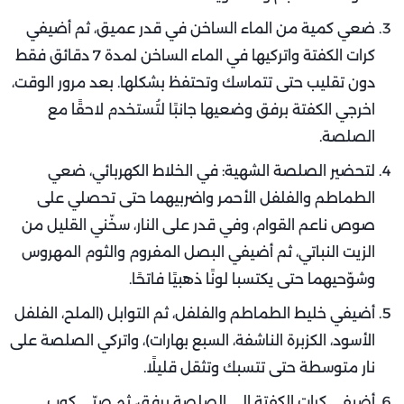
ضعي كمية من الماء الساخن في قدر عميق، ثم أضيفي
كرات الكفتة واتركيها في الماء الساخن لمدة 7 دقائق فقط
دون تقليب حتى تتماسك وتحتفظ بشكلها. بعد مرور الوقت،
اخرجي الكفتة برفق وضعيها جانبًا لتُستخدم لاحقًا مع
الصلصة.
لتحضير الصلصة الشهية: في الخلاط الكهربائي، ضعي
الطماطم والفلفل الأحمر واضربيهما حتى تحصلي على
صوص ناعم القوام، وفي قدر على النار، سخّني القليل من
الزيت النباتي، ثم أضيفي البصل المفروم والثوم المهروس
وشوّحيهما حتى يكتسبا لونًا ذهبيًا فاتحًا.
أضيفي خليط الطماطم والفلفل، ثم التوابل (الملح، الفلفل
الأسود، الكزبرة الناشفة، السبع بهارات)، واتركي الصلصة على
نار متوسطة حتى تتسبك وتثقل قليلًا.
أضيفي كرات الكفتة إلى الصلصة برفق، ثم صبّي كوب