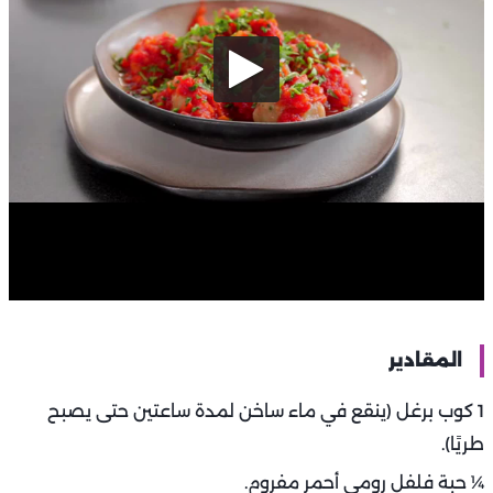
المقادير
1 كوب برغل (ينقع في ماء ساخن لمدة ساعتين حتى يصبح
طريًا).
¼ حبة فلفل رومي أحمر مفروم.