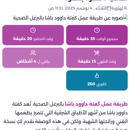
لهلوبة
الثلاثاء , 4 نوفمبر 2025 ,11:51 ص
35 دقيقة
20 دقيقة
مجموع الوقت
وقت التحضير
15 دقيقة
4 أشخاص
وقت الطهي
يكفي ل
250
كالوري
طريقة عمل كفتة داوود باشا
بالبرغل الصحية. تُعد كفتة
داوود باشا من أشهر الأطباق الشرقية التي تتميز بطعمها
الغني ورائحتها الشهية، ولكن في هذه الوصفة نقدم لكِ نسخة