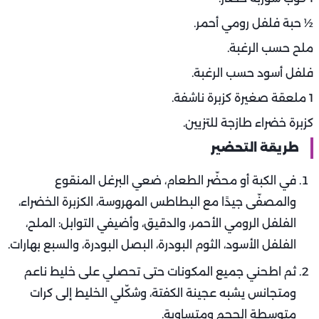
½ حبة فلفل رومي أحمر.
ملح حسب الرغبة.
فلفل أسود حسب الرغبة.
1 ملعقة صغيرة كزبرة ناشفة.
كزبرة خضراء طازجة للتزيين.
طريقة التحضير
في الكبة أو محضّر الطعام، ضعي البرغل المنقوع
والمصفّى جيدًا مع البطاطس المهروسة، الكزبرة الخضراء،
الفلفل الرومي الأحمر، والدقيق، وأضيفي التوابل: الملح،
الفلفل الأسود، الثوم البودرة، البصل البودرة، والسبع بهارات.
ثم اطحني جميع المكونات حتى تحصلي على خليط ناعم
ومتجانس يشبه عجينة الكفتة، وشكّلي الخليط إلى كرات
متوسطة الحجم ومتساوية.