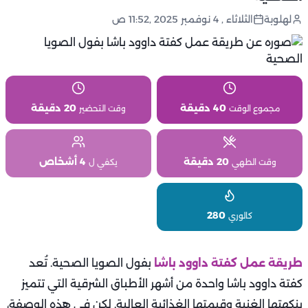
لهلوبة
الثلاثاء , 4 نوفمبر 2025 ,11:52 ص
40 دقيقة
20 دقيقة
مجموع الوقت
وقت التحضير
20 دقيقة
4 أشخاص
وقت الطهي
يكفي ل
280
كالوري
طريقة عمل كفتة داوود باشا
بفول الصويا الصحية. تُعد
كفتة داوود باشا واحدة من أشهر الأطباق الشرقية التي تتميز
بنكهتها الغنية وقيمتها الغذائية العالية. لكن في هذه الوصفة،