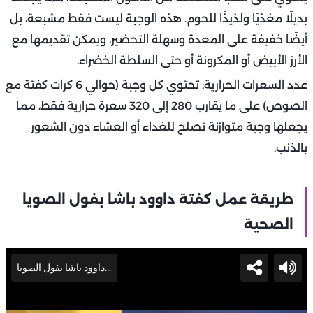
بديلًا مغذيًا ولذيذًا للحوم. هذه الوجبة ليست فقط مشبعة، بل
أيضًا خفيفة على المعدة وسهلة التحضير، ويمكن تقديمها مع
الأرز الأبيض أو المكرونة أو حتى السلطة الخضراء.
عدد السعرات الحرارية: تحتوي كل وجبة (حوالي 6 كرات كفتة مع
الصوص) على ما يقارب 280 إلى 320 سعرة حرارية فقط، مما
يجعلها وجبة متوازنة تصلح للغداء أو العشاء دون الشعور
بالذنب.
طريقة عمل كفتة داوود باشا بفول الصويا
الصحية