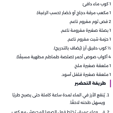
1 كوب ماء دافئ.
1 مكعب مرقة دجاج أو خضار (حسب الرغبة).
2 فص ثوم مفروم ناعم.
1 بصلة صغيرة مفرومة ناعم.
1 حزمة شبت مفروم ناعم.
½ كوب دقيق أرز (يُضاف بالتدريج).
4 أكواب صوص أحمر (صلصة طماطم مطهية مسبقًا).
1 ملعقة صغيرة ملح.
1 ملعقة صغيرة فلفل أسود.
طريقة التحضير
يُنقع الأرز في الماء لمدة ساعة كاملة حتى يصبح طريًا
ويسهل طحنه لاحقًا.
في وعاء عميق، يُخلط فول الصويا المجروش مع كوب