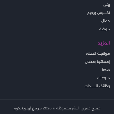
بيتى
تخسيس ورجيم
جمال
موضة
المزيد
مواقيت الصلاة
إمساكية رمضان
صحة
منوعات
وظائف للسيدات
جميع حقوق النشر محفوظة ©
2026
موقع لهلوبه.كوم