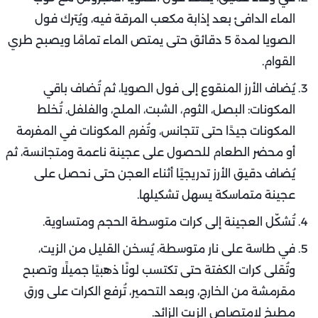
الماء الدافئ بعد إذابة مكعب المرقة فيه، ويُترك فول
الصويا لمدة 5 دقائق حتى يمتص الماء تمامًا ويصبح طري
القوام.
يُضاف الأرز المنقوع إلى فول الصويا، ثم تُضاف باقي
المكونات: البصل، الثوم، الشبت، الملح، والفلفل. تُخلط
المكونات جيدًا حتى تتجانس، وتُفرم المكونات في المفرمة
أو محضر الطعام للحصول على عجينة ناعمة ومتجانسة، ثم
يُضاف دقيق الأرز تدريجيًا أثناء العجن حتى نحصل على
عجينة متماسكة يسهل تشكيلها.
تُشكّل العجينة إلى كرات متوسطة الحجم ومتساوية.
في طاسة على نار متوسطة، يُسخن القليل من الزيت،
وتُقلى كرات الكفتة حتى تكتسب لونًا ذهبيًا جميلًا وتصبح
مقرمشة من الخارج، وبعد التحمير، تُرفع الكرات على ورق
مطبخ لامتصاص الزيت الزائد.