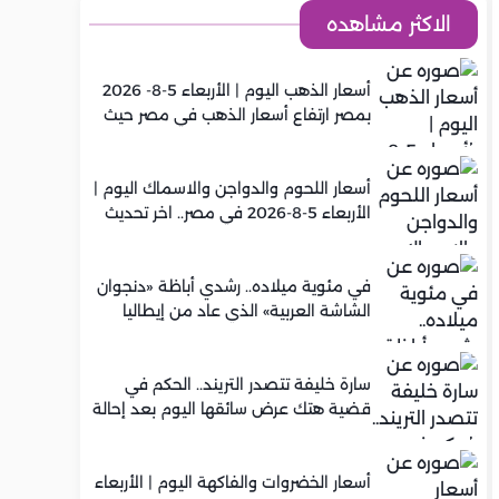
الاكثر مشاهده
أسعار الذهب اليوم | الأربعاء 5-8- 2026
بمصر ارتفاع أسعار الذهب في مصر حيث
سجل عيار 21 متوسط 5,920 جنيه
أسعار اللحوم والدواجن والاسماك اليوم |
الأربعاء 5-8-2026 في مصر.. اخر تحديث
في مئوية ميلاده.. رشدي أباظة «دنجوان
الشاشة العربية» الذي عاد من إيطاليا
ليصنع مجده في السينما المصرية
سارة خليفة تتصدر التريند.. الحكم في
قضية هتك عرض سائقها اليوم بعد إحالة
أوراقها للمفتي في تصنيع المخدرات
أسعار الخضروات والفاكهة اليوم | الأربعاء