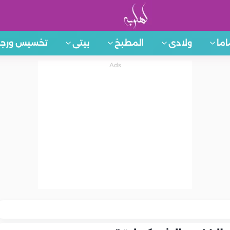
اما
ولادى
المطبخ
بيتى
تخسيس ورجي