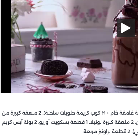
½ كوب شوكولاتة جاناش (تُحضّر بخلط ¼ كوب شوكولاتة غامقة خام + ¼ كوب كريمة حلويات ساخنة). 2 ملعقة كبيرة من
نوتيلا. ½ بولة آيس كريم فانيليا. 1 كوب حليب بارد. للتزين: 2 ملعقة كبيرة نوتيلا. 1 قطعة بسكويت أوريو. 2 بولة آيس كريم
بعة.