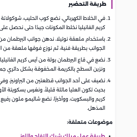
طريقة التحضير
في الخلاط الكهربائي، نضع كوب الحليب، شوكولاتة ال
كريم الفانيليا نخلط المكونات جيدًا حتى نحصل عل
باستخدام ملعقة نوتيلا، ندهن جوانب البرطمان م
الجوانب بطريقة فنية، ثم نوزع فوقها ملعقة من الج
نضع في قاع البرطمان بولة من آيس كريم الفانيليا
ونزين السطح بالكريمة المخفوقة بشكل دائري جم
نضيف على أحد الجوانب قطعتين من البراونيز، وف
بحيث تكون العليا مائلة قليلاً، ونغرس بسكويتة ال
كريم والبسكويت، ووأخيرًا، نضع شاليمو ملون رفيع 
المذهل.
موضوعات متعلقة:
طريقة عمل ميلك شيك التفاح واللوز