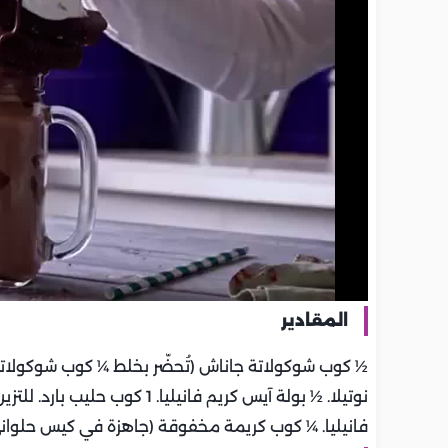
المقادير
فانيليا. ¼ كوب كريمة مخفوقة (جاهزة في كيس حلواني). 2 قطعة براونيز مر