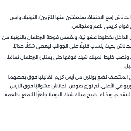
جاناش (مع الاحتفاظ بملعقتين منها للتزيين)، النوتيلا، وآيس
ى قوام كريمي ناعم ومتجانس.
ن الداخل بخطوط عشوائية، ونغمس فوهة البرطمان بالنوتيلا من
اناش بحيث ينساب قليلًا على الجوانب ليعطي شكلًا جذابًا.
، ونصب خليط الميلك شيك فوقها حتى يمتلئ البرطمان تمامًا،
يل.
ي المنتصف نضع بولتين من آيس كريم الفانيليا فوق بعضهما
أوريو في الأعلى، ثم نوزع صوص الجاناش عشوائيًا فوق الآيس
للتقديم، وبذلك يصبح ميلك شيك النوتيلا جاهزًا للتمتع بطعمه