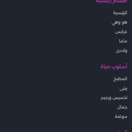
أقسام رئيسية
الرئيسية
هو وهي
عرايس
ماما
ولادى
أسلوب حياة
المطبخ
بيتى
تخسيس ورجيم
جمال
موضة