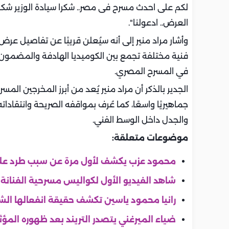
لكم على احدث مسرح فى مصر.. شكرا سيادة الوزير شكر
العرض.. ادعولنا".
وأشار مراد منير إلى أنه سيُعلن قريبًا عن تفاصيل عرض
فنية مختلفة تجمع بين الكوميديا الهادفة والمضمون 
في المسرح المصري.
الجدير بالذكر أن مراد منير يُعد من أبرز المخرجين ال
جماهيريًا واسعًا، كما عُرف بمواقفه الصريحة وانتقادات
والجدل داخل الوسط الفني.
موضوعات متعلقة:
محمود عزب يكشف لأول مرة عن سبب طرد علي
شاهد الفيديو الأول لكواليس مسرحية الفنانة
رانيا محمود ياسين تكشف حقيقة انفعالها الش
ضياء الميرغني يتصدر التريند بعد ظهوره المؤث