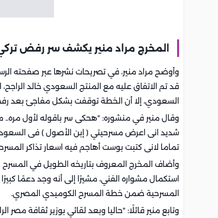
المخرج مراد منير يكشف سر رفض تركي
وأوضح مراد منير، في تصريحات نشرها عبر صفحته الر
قد تم الاتفاق عليه مع المنتج السعودي خالد الراجح، ا
السعودي، إلا أن الخطة توقفت بشكل مفاجئ بعد رفض
وقال منير في منشوره: "هحكى سر باقوله لأول مره.. 
شديد انى اعرض مسرحيتي ( إبن الأصول ) فى السعو
تماما لانى كتبت بوست أهاجم فيه اسعار تذاكر المسرح
وأضاف المخرج المعروف بتاريخه الطويل في المسرح 
استكمال مشواره الفني، مشيرًا إلى أنه وجد دعمًا كبيرً
المسرحية ضمن خطة المسرح الكوميدي المصري.
وتابع منير قائلًا: "حاليا وبعد لقائي بوزير ثقافة مصر