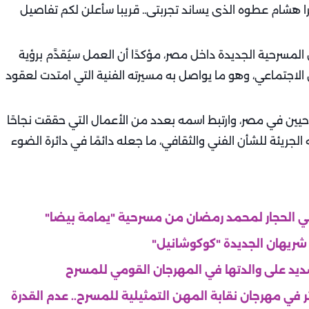
ا هشام عطوه الذى يساند تجربتى.. قريبا سأعلن لكم تفاصيل
 المسرحية الجديدة داخل مصر، مؤكدًا أن العمل سيُقدَّم برؤية
الاجتماعي، وهو ما يواصل به مسيرته الفنية التي امتدت لعقود
مسرحيين في مصر، وارتبط اسمه بعدد من الأعمال التي حققت نجاحًا
ه الجريئة للشأن الفني والثقافي، ما جعله دائمًا في دائرة الضوء
 الحجار لمحمد رمضان من مسرحية "يمامة بيضا"
 شريهان الجديدة "كوكوشانيل"
ديد على والدتها في المهرجان القومي للمسرح
ر في مهرجان نقابة المهن التمثيلية للمسرح.. عدم القدرة