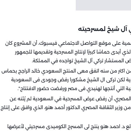
 آل شيخ لمسرحيته
سمية على موقع التواصل الاجتماعي فيسبوك، أن المشروع كان
لذي أبدى حماسًا كبيرًا لإنتاج المسرحية وتقديمها للجمهور
 المستشار تركي آل الشيخ تواجده في المملكة.
من اكتر من سنه اتفق معى المنتج السعودي خالد الراجح بحماس
دية لكن تركى ال الشيخ مشكورا رفض وجودى فى السعودية
ية التي أنتجها لهنيدي فى مصر ورفضت حضور الافتتاح".
المصري، أن رفض عرض المسرحية في السعودية لم يُثنه عن
ا من وزير الثقافة المصري الدكتور أحمد هنو، الذي وافق على إنتاج
 الرائع د. احمد هنو ينتج لى المسرح الكوميدى مسرحيتي لأعرضها