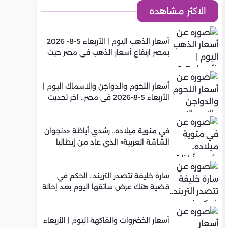
الاكثر مشاهده
أسعار الذهب اليوم | الأربعاء 5-8- 2026
بمصر ارتفاع أسعار الذهب في مصر حيث
سجل عيار 21 متوسط 5,920 جنيه
أسعار اللحوم والدواجن والاسماك اليوم |
الأربعاء 5-8-2026 في مصر.. اخر تحديث
في مئوية ميلاده.. رشدي أباظة «دنجوان
الشاشة العربية» الذي عاد من إيطاليا
ليصنع مجده في السينما المصرية
سارة خليفة تتصدر التريند.. الحكم في
قضية هتك عرض سائقها اليوم بعد إحالة
أوراقها للمفتي في تصنيع المخدرات
أسعار الخضروات والفاكهة اليوم | الأربعاء