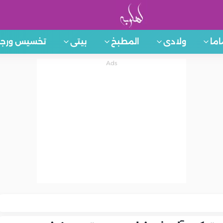
اما
ولادى
المطبخ
بيتى
تخسيس ورجي