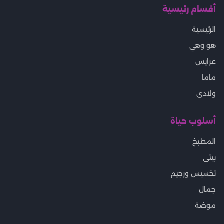
أقسام رئيسية
الرئيسية
هو وهي
عرايس
ماما
ولادى
أسلوب حياة
المطبخ
بيتى
تخسيس ورجيم
جمال
موضة