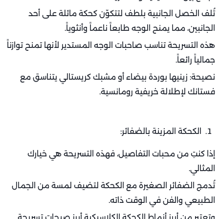
تُلف الخصل الجانبية بلطف لتتكوّن كحكة مائلة على أحد
الجانبين، مما يمنح الوجه طابعاً ناعماً وأنثوياً.
هذه التسريحة تناسب صاحبات الوجه المستدير لأنها تمنح توازناً
جمالياً رائعاً.
نصيحة: زينيها بوردة بيضاء أو مشبك كريستالي يتناسق مع
فستانك لإطلالة خريفية رومانسية.
الكحكة المزينة بالضفائر:
إذا كنتِ من محبات التفاصيل، فهذه التسريحة هي خيارك
المثالي.
تُدمج الضفائر الصغيرة مع الكحكة لتضيف لمسة من الجمال
الطبيعي والفن في الوقت ذاته.
وتعتبر من أبرز أنماط الكحكة الكلاسيكية أبرز صيحات تسريحة