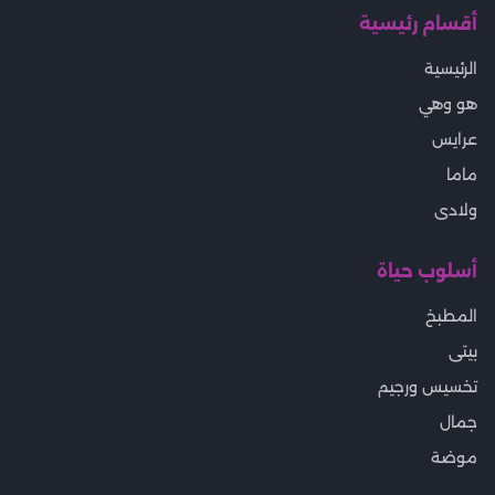
أقسام رئيسية
الرئيسية
هو وهي
عرايس
ماما
ولادى
أسلوب حياة
المطبخ
بيتى
تخسيس ورجيم
جمال
موضة