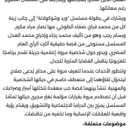
رغم معاناتها.
ويشارك في بطولة مسلسل "ورد وشوكولاتة" إلى جانب زينة
كل من محمد فراج، صفاء الطوخي، مها نصار، مراد مكرم،
وبسام رجب، وهو من تأليف محمد رجاء وإخراج محمد العدل.
المسلسل مستوحى من قصة حقيقية أثارت الرأي العام
المصري، ويدور حول شخصية مروة، إعلامية جريئة تقدم برنامجًا
تلفزيونيًا يناقش القضايا المثيرة للجدل.
وتتطور الأحداث عندما تتعرف مروة على محامٍ يُدعى صلاح،
ليتحوّل لقاؤهما إلى منعطف حاسم في حياتها الشخصية
والمهنية. تنشأ بينهما قصة حب معقدة تتخللها أسرار وصراعات،
قبل أن تصطدم مروة بقرارات مؤلمة تغيّر مجرى حياتها تمامًا.
المسلسل يمزج بين الدراما الاجتماعية والتشويق، ويقدّم رؤية
واقعية للعلاقات الإنسانية وما تخفيه من تناقضات.
موضوعات متعلقة: