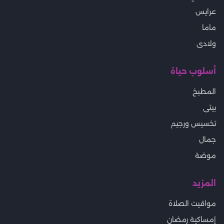
عرايس
ماما
ولادى
أسلوب حياة
المطبخ
بيتى
تخسيس ورجيم
جمال
موضة
المزيد
مواقيت الصلاة
إمساكية رمضان