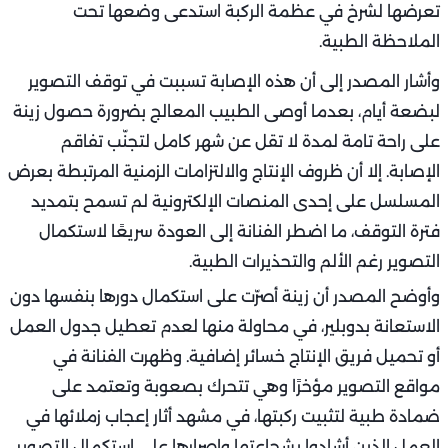
تعرضها لشرخ في عظمة الركبة استدعى وضعها تحت
الملاحظة الطبية.
وأشار المصدر إلى أن هذه الإصابة تسببت في توقف التصوير
لبضعة أيام، بعدما أوصى الطبيب المعالج بضرورة حصول زينة
على راحة تامة لمدة لا تقل عن شهر كامل لتجنّب تفاقم
الإصابة. إلا أن ظروف الإنتاج والالتزامات الزمنية المرتبطة بعرض
المسلسل على إحدى المنصات الإلكترونية لم تسمح بتمديد
فترة التوقف، ما اضطر الفنانة إلى العودة سريعًا لاستكمال
التصوير رغم الألم والتحذيرات الطبية.
وأوضح المصدر أن زينة أصرّت على استكمال دورها بنفسها دون
الاستعانة بدوبلير، في محاولة منها لعدم تعطيل جدول العمل
أو تحميل فريق الإنتاج خسائر إضافية. وظهرت الفنانة في
مواقع التصوير مؤخرًا وهي تتحرك بصعوبة وتعتمد على
ضمادة طبية لتثبيت ركبتها، في مشهد أثار إعجاب زملائها في
العمل الذين أشادوا بشجاعتها وإصرارها على استكمال التصوير