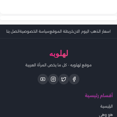
إلى أصعب محطات حياتها
في مئوية ميلاده.. رشدي أباظة «دنجوان الشاشة العربية» الذي عاد
لأصدقائها قبل الرحيل
من إيطاليا ليصنع مجده في السينما المصرية
اسعار الذهب اليوم الان
خريطة الموقع
سياسة الخصوصية
اتصل بنا
لهلوبه
موقع لهلوبه - كل ما يخص المرأة العربية
أقسام رئيسية
الرئيسية
هو وهي