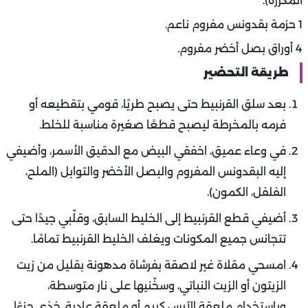
المكررة).
1 حزمة بقدونس مفروم ناعم.
4 أوراق بصل أخضر مفروم.
طريقة التحضير
بعد سلق القرنبيط حتى يصبح طريًا، قومي بتقطيعه أو
فرمه بالمخرطة ليصبح قطعًا صغيرة مناسبة للخلط.
في وعاء عميق، اخفقي البيض مع الدقيق الأسمر، وأضيفي
إليه البقدونس المفروم والبصل الأخضر والتوابل (الملح،
الفلفل، الكمون).
أضيفي قطع القرنبيط إلى الخليط السابق، وقلّبي جيدًا حتى
تتجانس جميع المكونات ويغلف الخليط القرنبيط تمامًا.
امسحي مقلاة غير لاصقة بفرشاة مدهونة بقليل من زيت
الزيتون أو الزيت النباتي، وسخّنيها على نار متوسطة،
وباستخدام ملعقة الآيس كريم أو ملعقة عادية، خذي جزءًا