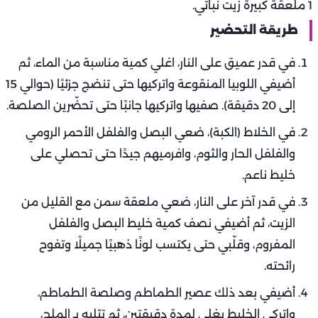
1 ملعقة كبيرة زيت نباتي.
طريقة التحضير
في قدر عميق على النار، اغلي كمية مناسبة من الماء، ثم
أضيفي اللوبيا المنقوعة واتركيها حتى تنضج جزئيًا (حوالي 15
إلى 20 دقيقة). صفيها واتركيها جانبًا حتى تحضّرين الصلصة.
في الخلاط (الكبة)، ضعي البصل والفلفل الأحمر الرومي
والفلفل الحار والثوم، وافرميهم جيدًا حتى تحصلي على
خليط ناعم.
في قدر آخر على النار، ضعي ملعقة سمن مع القليل من
الزيت، ثم أضيفي نصف كمية خليط البصل والفلفل
المفروم، وقلّبي حتى يكتسب لونًا ذهبيًا جميلًا وتفوح
رائحته.
أضيفي بعد ذلك عصير الطماطم وصلصة الطماطم،
واتركي الخليط يغلي لمدة دقيقتين، ثم تبّليه بـ الملح،