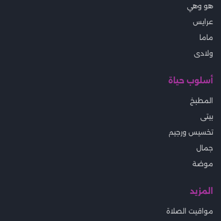
هو وهي
عرايس
ماما
ولادى
أسلوب حياة
المطبخ
بيتى
تخسيس ورجيم
جمال
موضة
المزيد
مواقيت الصلاة