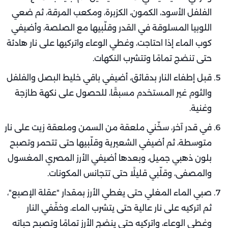
الفلفل الأسود، الكمون، الكزبرة، ومكعب المرقة، ثم ضعي
اللوبيا المسلوقة في القدر وقلّبيها مع الصلصة، وأضيفي
كوب الماء إذا احتاجت، وغطي الوعاء واتركيها على نار هادئة
حتى تنضج تمامًا وتتشرب النكهات.
قبل إطفاء النار بدقائق، أضيفي باقي خليط البصل والفلفل
والثوم غير المستخدم مسبقًا، للحصول على نكهة طازجة
وغنية.
في قدر آخر، سخّني ملعقة من السمن وملعقة زيت على نار
متوسطة، ثم أضيفي الشعيرية وقلّبيها حتى تتحمر وتصبح
بلون ذهبي جميل، وبعدها أضيفي الأرز المصري المغسول
والمصفى، وقلّبي قليلًا حتى تتجانس المكونات.
صبي الماء المغلي حتى يغطي الأرز بمقدار "عقلة الإصبع"،
ثم اتركيه على نار عالية حتى يتشرب الماء، وخفّفي النار
وغطي الوعاء، واتركيه حتى ينضج الأرز تمامًا وتصبح حباته