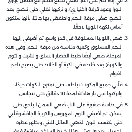
في إناء كبير على النار، ضعي قطع اللحم مع البصل وورق
اللورا وعود قرفة (اختياري)، واتركيها تغلي حتى تنضج. بعد
النضج، صفّي مرقة اللحم واحتفظي بها جانبًا، لأنها ستكون
أساس نكهة اللوبيا لاحقًا.
ضعي اللوبيا المسلوقة في قدر واسع، ثم أضيفي إليها
اللحم المسلوق وكمية مناسبة من مرقة اللحم، وفي هذه
المرحلة، ضعي أيضًا خليط الخضار (السلق والشبت والثوم
والكزبرة) بعد خلطه في الكبة أو الخلاط حتى يصبح ناعم
القوام.
قلّبي جميع المكونات بلطف حتى تمتزج النكهات جيدًا،
واتركيها على نار هادئة لمدة 10 دقائق حتى تتجانس.
في طاسة صغيرة على النار، ضعي السمن البلدي حتى
يسخن، ثم أضيفي الثوم المهروس والكزبرة الجافة، وقلّبي
حتى يكتسب اللون الذهبي المائل للبني ويظهر عطره
الجميل. بعدها، صبّي هذا الخليط الساخن مباشرة فوق