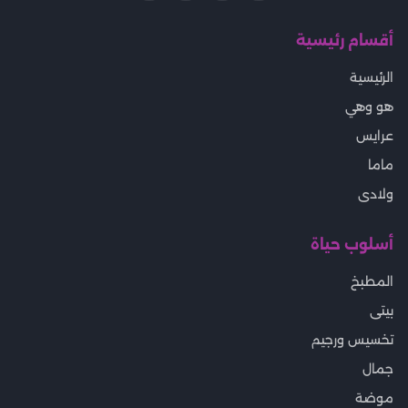
أقسام رئيسية
الرئيسية
هو وهي
عرايس
ماما
ولادى
أسلوب حياة
المطبخ
بيتى
تخسيس ورجيم
جمال
موضة