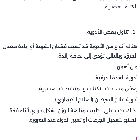
ضعف الامتصاص والالتهابات المتكررة.
في هذه الحالات، يُعد فقدان الوزن عرضًا ثانويًا للمرض
الأساسي، لذا يكون العلاج موجّهًا لعلاج السبب وليس فقط
لزيادة الوزن.
العوامل الوراثية والتمثيل الغذائي السريع:
بعض الأشخاص يمتلكون معدل حرق طبيعي مرتفع بسبب
عوامل وراثية، مما يجعل أجسامهم لا تحتفظ بالسعرات الحرارية
بسهولة.
ورغم أن هذه الحالة لا تُعتبر مرضية في جميع الأحيان، إلا أنها
تُصنف ضمن الأسباب الطبية خلف النحافة المفرطة إذا أدت إلى
ضعف المناعة أو اضطراب الدورة الشهرية أو هشاشة العظام.
في هذه الحالة، يُنصح بتناول وجبات صغيرة ومتكررة غنية