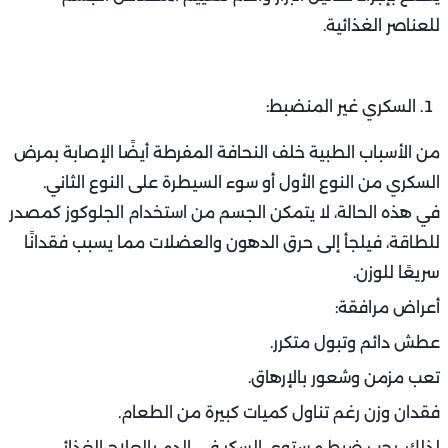
البروتينات أو الدهون أو الكربوهيدرات بشكل سليم، مما يؤدي
إلى نقص الوزن حتى مع تناول كميات كافية من الطعام.
أبرز الأمراض المسببة لسوء الامتصاص:
مرض السيلياك (حساسية الغلوتين): حيث يتفاعل الجسم سلبًا
مع بروتين الغلوتين الموجود في القمح والشعير.
التهاب الأمعاء المزمن مثل مرض كرون والتهاب القولون
التقرحي.
التهابات البنكرياس المزمنة التي تؤثر على إفراز الإنزيمات
الهاضمة.
علامات سوء الامتصاص:
انتفاخ البطن والإسهال المزمن.
براز دهني أو لونه فاتح.
ضعف عام وتساقط الشعر.