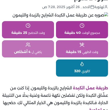
لهلوبة
الاحد , 26 أكتوبر 2025 ,7:28 ص
40 دقيقة
25 دقيقة
مجموع الوقت
وقت التحضير
15 دقيقة
4 أشخاص
وقت الطهي
يكفي ل
320
كالوري
طريقة عمل الكبدة
الشرايح بالزبدة والليمون. إذا كنتِ من
عشّاق الكبدة ولكن تفضلين نكهة ناعمة وغنية بدلًا من التتبيلة
الحارة، فـالكبدة بالزبدة والليمون هي الخيار المثالي لكِ. حضريها