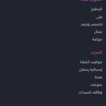
المطبخ
بيتى
تخسيس ورجيم
جمال
موضة
المزيد
مواقيت الصلاة
إمساكية رمضان
صحة
منوعات
وظائف للسيدات