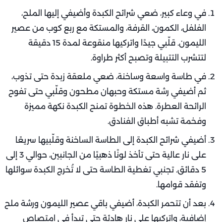
في وعاء كبير، ضعي شرائح الكبدة وأضيفي إليها الملح،
الفلفل، الكمون، القرفة، والمستكة مع ربع كوب من عصير
الليمون. قلّبي جيدًا واتركيها منقوعة لمدة 15 دقيقة
لتتشرب التتبيلة وتصبح أكثر طراوة.
في طاسة واسعة وساخنة، ضعي ملعقة زبدة حتى تذوب،
ثم أضيفي رشة مستكة وحبهان مطحون وقلّبي حتى تفوح
الرائحة العطرة. هذه الخطوة تمنح الكبدة نكهة مميزة
وفخمة تشبه أطباق الفنادق.
أضيفي شرائح الكبدة إلى الطاسة الساخنة وقلّبيها سريعًا
على نار عالية حتى تأخذ لونًا ذهبيًا من الجانبين، حوالي 3 إلى
5 دقائق. تجنبي تغطية الطاسة حتى لا تُخرج الكبدة سوائلها
وتفقد قوامها.
بعد أن تتحمر الكبدة، أضيفي باقي عصير الليمون ورشة ملح
إضافية، واتركيها على نار هادئة حتى تبدأ في امتصاص