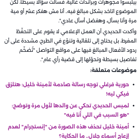
بيلبسوا مجوهرات وبراندات غالية، فسألت سؤالا بسيطا، لكن
الموضوع اتاخد بشكل مبالغ فيه.. أنا مش هفكر عشر أو مية
مرة وأنا بسأل، وهفضل أسأل عادي".
وأكدت الحديدي أن العمل الإعلامي لا يقوم على التحفّظ
المفرط، بل يحتاج إلى تلقائية وتنوّع في الطرح، مشددة على أن
ردود الأفعال المبالغ فيها على مواقع التواصل "تُضخّم
تفاصيل بسيطة وتحوّلها إلى قضية رأي عام".
موضوعات متعلقة:
حورية فرغلي توجه رسالة صادمة لأمينة خليل: هتلزق
فيكي ليه!
لميس الحديدي تحكي عن والدها لأول مرة وتوضح:
"هو السبب في اللي أنا فيه"
أمينة خليل تحذف هذه الصورة من "إنستجرام" لعدم
إزعاج أسماء جلال.. ما الحكاية؟