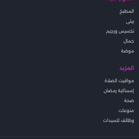
المطبخ
بيتى
تخسيس ورجيم
جمال
موضة
المزيد
مواقيت الصلاة
إمساكية رمضان
صحة
منوعات
وظائف للسيدات