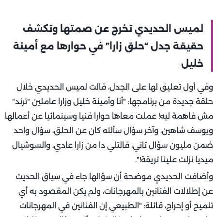
لميس الحديدي تخرج عن صمتها وتكشف
حقيقة جدل “حلق زارا” في حوارها مع أمينة
خليل
وفي أول تعليق لها على الجدل، قالت لميس الحديدي خلال
حلقة جديدة من برنامجها: "أنا وأمينة خليل وزارا عاملين "ترند"
مش فاهمة ليه! عملت معاها حوارا فنيا وسينمائيا عن أعمالها
ويوسف شاهين، وآخر سؤال سألته كان عن الحلق، سؤال واحد
ضمن مليون سؤال تاني، قالتلي دا من زارا عادي، والسوشيال
ميديا نزلت علينا تريقة!".
وأضافت الحديدي موضحة أن سؤالها جاء في سياق الحديث
عن إطلالات الفنانين بالمهرجانات، ولم يكن المقصود به أي
تلميح أو إحراج، قائلة: "الطبيعي إن الفنانين في المهرجانات