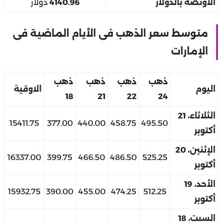
الأونصة بالدولار
4140.96
دولار
متوسط سعر الذهب فى الأيام الماضية فى
الإمارات
ذهب
ذهب
ذهب
ذهب
اليوم
الاوقية
18
21
22
24
الثلاثاء، 21
15411.75
377.00
440.00
458.75
495.50
أكتوبر
الإثنين، 20
16337.00
399.75
466.50
486.50
525.25
أكتوبر
الأحد، 19
15932.75
390.00
455.00
474.25
512.25
أكتوبر
السبت، 18