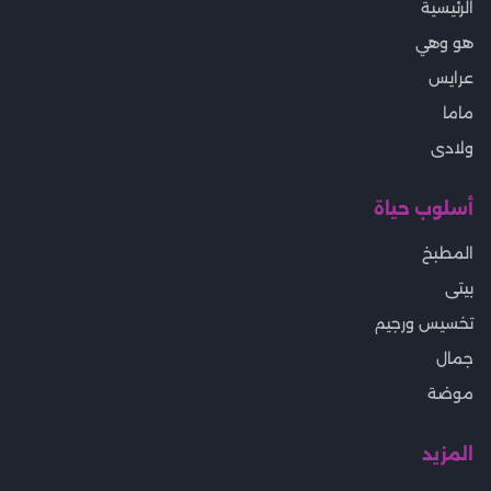
الرئيسية
هو وهي
عرايس
ماما
ولادى
أسلوب حياة
المطبخ
بيتى
تخسيس ورجيم
جمال
موضة
المزيد